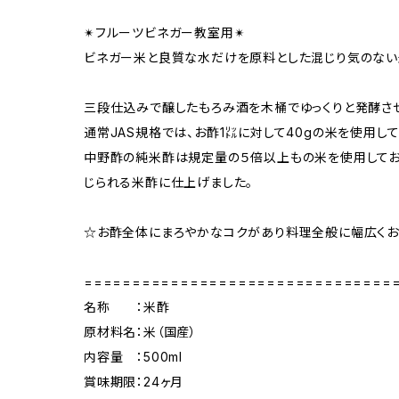
✴︎フルーツビネガー教室用✴︎
ビネガー米と良質な水だけを原料とした混じり気のない
三段仕込みで醸したもろみ酒を木桶でゆっくりと発酵さ
通常JAS規格では、お酢1㍑に対して40gの米を使用し
中野酢の純米酢は規定量の５倍以上もの米を使用してお
じられる米酢に仕上げました。
☆お酢全体にまろやかなコクがあり料理全般に幅広くお
================================
名称 ：米酢
原材料名：米（国産）
内容量 ：500ml
賞味期限：24ヶ月