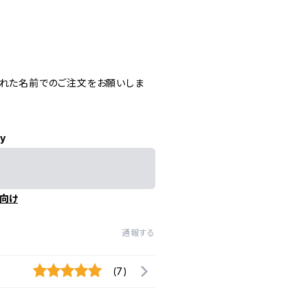
=
された名前でのご注文をお願いしま
ly
向け
通報する
(7)