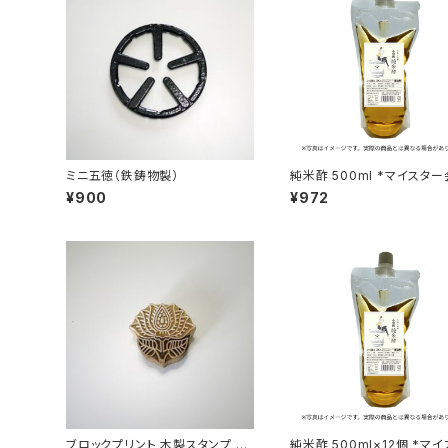
ミニ五徳（鉄鋳物製）
純米酢 500ml *マイスタ
限定商品
¥900
¥972
ブロックプリント 木製スタンプ 蓮
純米酢 500ml×12個 *マイ