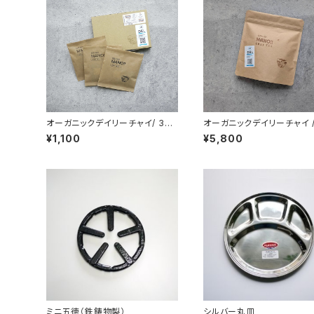
オーガニックデイリーチャイ/ 3個
オーガニックデイリーチャイ /
入
個入り/ 大容量パック
¥1,100
¥5,800
ミニ五徳（鉄鋳物製）
シルバー丸皿