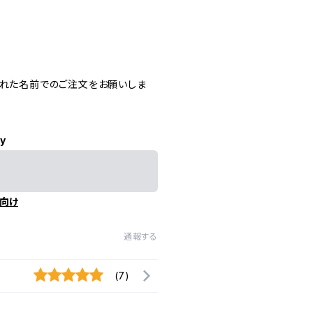
=
された名前でのご注文をお願いしま
ly
向け
通報する
(7)