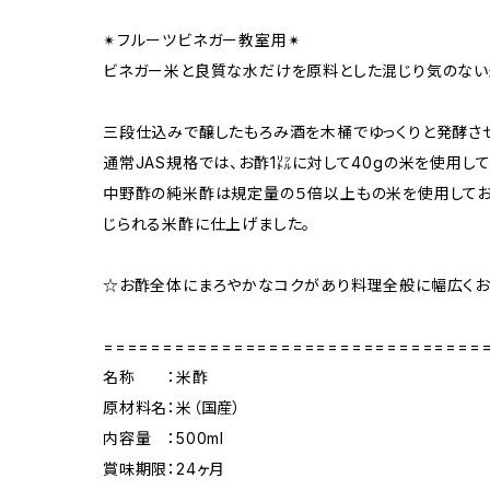
✴︎フルーツビネガー教室用✴︎
ビネガー米と良質な水だけを原料とした混じり気のない
三段仕込みで醸したもろみ酒を木桶でゆっくりと発酵さ
通常JAS規格では、お酢1㍑に対して40gの米を使用し
中野酢の純米酢は規定量の５倍以上もの米を使用してお
じられる米酢に仕上げました。
☆お酢全体にまろやかなコクがあり料理全般に幅広くお
================================
名称 ：米酢
原材料名：米（国産）
内容量 ：500ml
賞味期限：24ヶ月