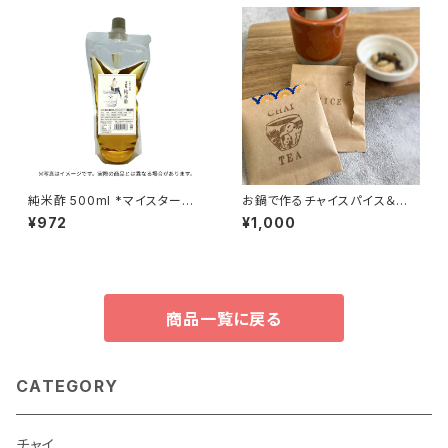
純米酢 500ml *マイスター会
お鍋で作るチャイスパイス＆茶
員限定商品
葉セット / 3個入り
¥972
¥1,000
商品一覧に戻る
CATEGORY
チャイ