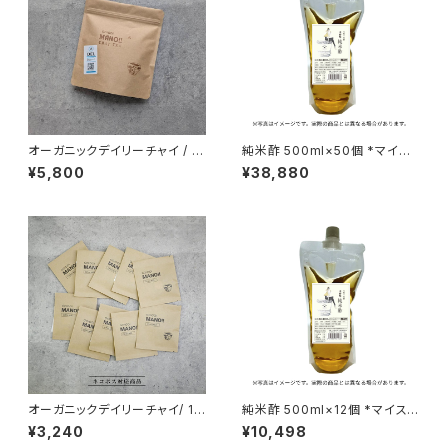
オーガニックデイリーチャイ / 2
純米酢 500ml×50個 *マイス
0個入り/ 大容量パック
ター会員限定商品
¥5,800
¥38,880
オーガニックデイリーチャイ/ 10
純米酢 500ml×12個 *マイスタ
個入
ー会員限定商品
¥3,240
¥10,498