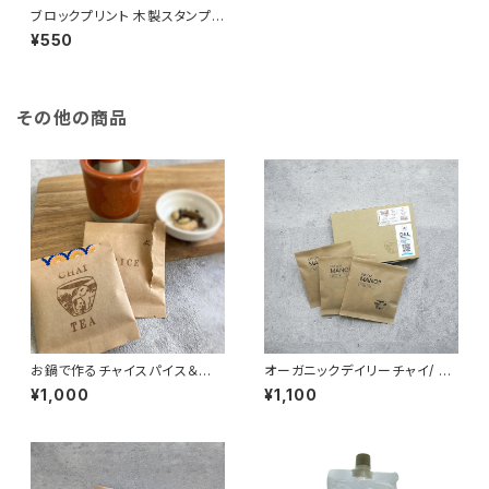
ブロックプリント 木製スタンプ
蓮 / インド伝統 手彫り
¥550
その他の商品
お鍋で作るチャイスパイス＆茶
オーガニックデイリーチャイ/ 3
葉セット / 3個入り
個入
¥1,000
¥1,100