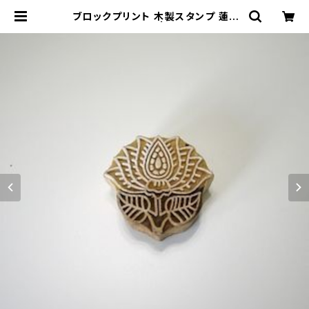
ブロックプリント 木製スタンプ 蓮 /
インド伝統 手彫り | GO!GO!MAN
O!!